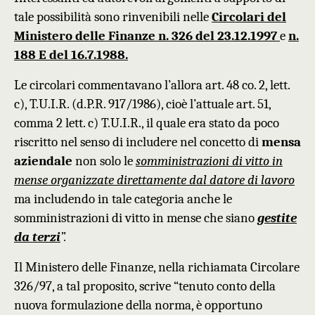
tale possibilità sono rinvenibili nelle
Circolari del
Ministero delle Finanze n. 326 del 23.12.1997
e
n.
188 E del 16.7.1988.
Le circolari commentavano l’allora art. 48
co. 2, lett.
c), T.U.I.R. (d.P.R. 917/1986),
cioè l’attuale art. 51,
comma 2 lett. c) T.U.I.R., il quale era stato da poco
riscritto
nel senso di includere nel concetto di
mensa
aziendale
non solo le
somministrazioni di vitto in
mense organizzate direttamente dal datore di lavoro
ma includendo in tale categoria anche le
somministrazioni di vitto in mense che siano
gestite
da terzi
”.
Il Ministero delle Finanze, nella richiamata Circolare
326/97, a tal proposito, scrive “tenuto conto della
nuova formulazione della norma, è opportuno