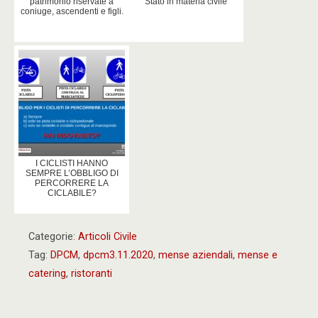
patrimonio riservate a
Stato in materia civile
coniuge, ascendenti e figli.
I CICLISTI HANNO
SEMPRE L’OBBLIGO DI
PERCORRERE LA
CICLABILE?
Categorie:
Articoli Civile
Tag:
DPCM
,
dpcm3.11.2020
,
mense aziendali
,
mense e
catering
,
ristoranti