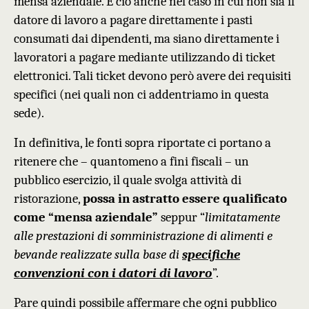
mensa aziendale.
E ciò
anche nel caso in cui
non sia il
datore di lavoro a pagare direttamente i pasti
consumati dai dipendenti, ma siano direttamente
i
lavoratori
a
pag
are mediante
utilizzando
di
ticket
elettronici.
Tali ticket
devono però
avere
dei requisiti
specifici (nei quali non ci addentriamo in questa
sede).
In definitiva, le fonti sopra riportate ci portano a
ritenere che – quantomeno a fini fiscali –
un
pubblico esercizio, il quale svolga attività di
ristorazione,
possa
in astratto
essere qualificato
come “mensa aziendale”
seppur “
limitatamente
alle prestazioni di somministrazione di alimenti e
bevande realizzate sulla base di
specifiche
convenzioni con i datori di lavoro
”.
P
are
quindi
possibile affermare che ogni pubblico